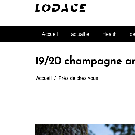
Aller
au
contenu
L'actualité glanée pour vous
Accueil
actualité
Health
dé
19/20 champagne ard
Accueil
Près de chez vous