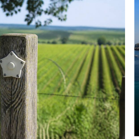
Dans
trip
Blog ibiza : les
 et
incontournables à
uvrir
découvrir sur l’île
blanche
6 août 2026
0