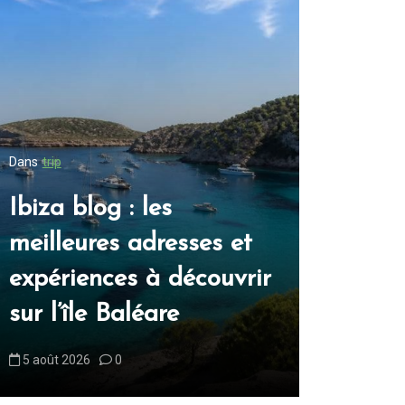
Dans
trip
Dans
trip
Ibiza blog : les
Blog ibi
meilleures adresses et
inconto
expériences à découvrir
découvri
sur l’île Baléare
blanch
5 août 2026
0
6 août 2026