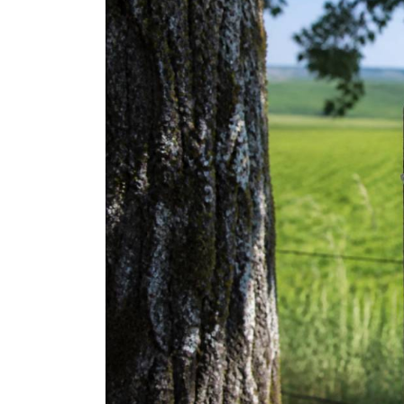
Dans
trip
Ibiza blog : les
meilleures adresses
expériences à déco
sur l’île Baléare
5 août 2026
0