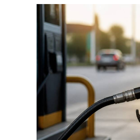
Dans
trip
Ibiza blog : les
meilleures adresses
expériences à déco
sur l’île Baléare