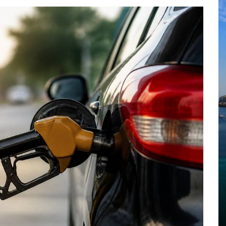
Dans
trip
Blog ibiza : les
 et
incontournables à
uvrir
découvrir sur l’île
blanche