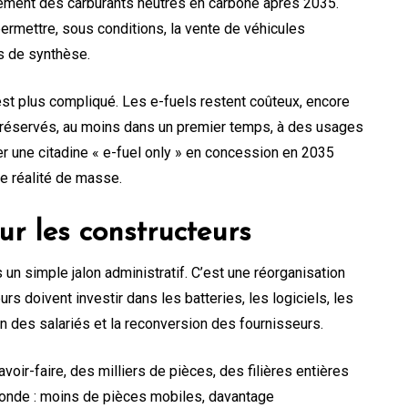
uement des carburants neutres en carbone après 2035.
permettre, sous conditions, la vente de véhicules
s de synthèse.
c’est plus compliqué. Les e-fuels restent coûteux, encore
 réservés, au moins dans un premier temps, à des usages
er une citadine « e-fuel only » en concession en 2035
e réalité de masse.
r les constructeurs
un simple jalon administratif. C’est une réorganisation
rs doivent investir dans les batteries, les logiciels, les
on des salariés et la reconversion des fournisseurs.
oir-faire, des milliers de pièces, des filières entières
 monde : moins de pièces mobiles, davantage