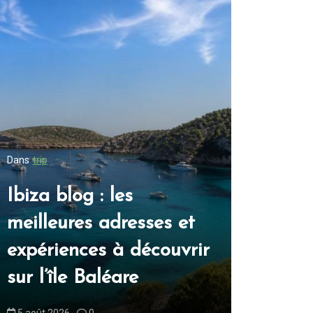
Dans
trip
Dans
trip
Ibiza blog : les
Blog ibi
meilleures adresses et
inconto
expériences à découvrir
découvri
sur l’île Baléare
blanch