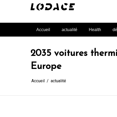
Aller
au
contenu
L'actualité glanée pour vous
Accueil
actualité
Health
dé
2035 voitures thermi
Europe
Accueil
actualité