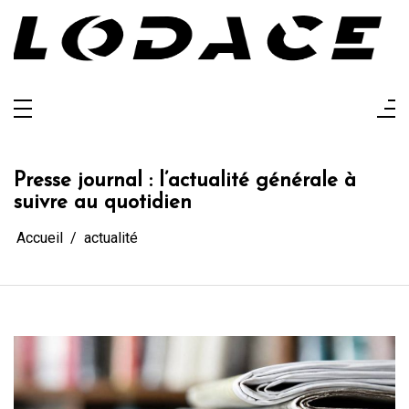
Aller
au
contenu
Lodace
L'actualité glanée pour vous
Presse journal : l’actualité générale à
suivre au quotidien
Accueil
actualité