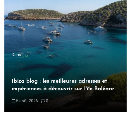
i
o
n
d
e
l
Dans
trip
’
a
r
Blog ibiza : les incontournables à
t
découvrir sur l’île blanche
i
6 août 2026
0
c
l
e