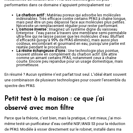
performantes dans ce domaine s’appuient principalement sur :
Le charbon actif :
Matériau poreux qui adsorbe les molécules
indésirables. Très efficace contre certains PFAS à chaîne longue,
mais peut être un peu dépassé face aux molécules plus petites.
Nécessite un remplacement régulier pour rester performant.
L’osmose inverse :
Imaginez un système digne du vaisseau
Enterprise : l’eau passe à travers une membrane semi-perméable
ultra-fine qui ne laisse passer que les molécules d’eau. Bluffant
d’efficacité (jusqu’à 99% de PFAS éliminés), mais aussi plus
coûteux, encombrant et gourmand en eau, puisqu’une partie est
rejetée pendant le processus.
La résine échangeuse d’ions :
Une technologie plus pointue,
souvent utilisée en complément du charbon actif. Elle attire
comme un aimant certains PFAS, notamment ceux à chaîne
courte. Encore peu repandue pour un usage domestique, mais
prometteuse.
En résumé ? Aucun système n’est parfait tout seul. L’idéal étant souvent
une combinaison de plusieurs technologies pour couvrir l’ensemble du
spectre des PFAS.
Petit test à la maison : ce que j’ai
observé avec mon filtre
Parce que la théorie, c’est bien, mais la pratique, c’est mieux, j’ai moi-
même testé un purificateur d’eau certifié NSF/ANSI 53 pour la réduction
de PFAS. Modèle à visser directement sur le robinet, installé dans ma