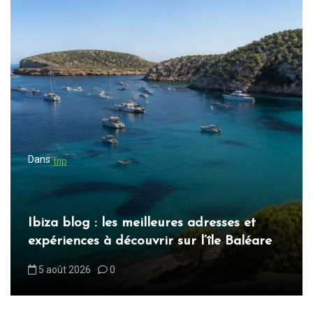
t
i
o
n
d
e
l
Dans
trip
’
a
r
s adresses et
Blog ibiza : les incontournab
t
r l’île Baléare
découvrir sur l’île blanche
i
6 août 2026
0
c
l