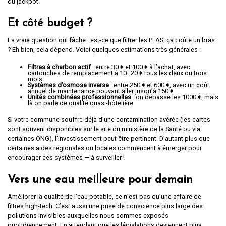
du jackpot.
Et côté budget ?
La vraie question qui fâche : est-ce que filtrer les PFAS, ça coûte un bras
? Eh bien, cela dépend. Voici quelques estimations très générales :
Filtres à charbon actif
: entre 30 € et 100 € à l’achat, avec
cartouches de remplacement à 10–20 € tous les deux ou trois
mois
Systèmes d’osmose inverse
: entre 250 € et 600 €, avec un coût
annuel de maintenance pouvant aller jusqu’à 150 €
Unités combinées professionnelles
: on dépasse les 1000 €, mais
là on parle de qualité quasi-hôtelière
Si votre commune souffre déjà d’une contamination avérée (les cartes
sont souvent disponibles sur le site du ministère de la Santé ou via
certaines ONG), l’investissement peut être pertinent. D’autant plus que
certaines aides régionales ou locales commencent à émerger pour
encourager ces systèmes — à surveiller !
Vers une eau meilleure pour demain
Améliorer la qualité de l’eau potable, ce n’est pas qu’une affaire de
filtres high-tech. C’est aussi une prise de conscience plus large des
pollutions invisibles auxquelles nous sommes exposés
quotidiennement. En attendant que les législations deviennent plus