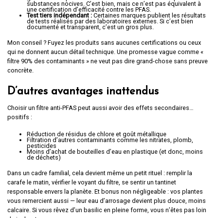
substances nocives. C’est bien, mais ce n’est pas équivalent à
une certification d’efficacité contre les PFAS.
Test tiers indépendant :
Certaines marques publient les résultats
de tests réalisés par des laboratoires externes. Si c’est bien
documenté et transparent, c’est un gros plus.
Mon conseil ? Fuyez les produits sans aucunes certifications ou ceux
qui ne donnent aucun détail technique. Une promesse vague comme «
filtre 90% des contaminants » ne veut pas dire grand-chose sans preuve
concrète.
D’autres avantages inattendus
Choisir un filtre anti-PFAS peut aussi avoir des effets secondaires…
positifs :
Réduction de résidus de chlore et goût métallique
Filtration d’autres contaminants comme les nitrates, plomb,
pesticides
Moins d’achat de bouteilles d’eau en plastique (et donc, moins
de déchets)
Dans un cadre familial, cela devient même un petit rituel : remplir la
carafe le matin, vérifier le voyant du filtre, se sentir un tantinet
responsable envers la planète. Et bonus non négligeable : vos plantes
vous remercient aussi — leur eau d’arrosage devient plus douce, moins
calcaire. Si vous rêvez d’un basilic en pleine forme, vous n’êtes pas loin