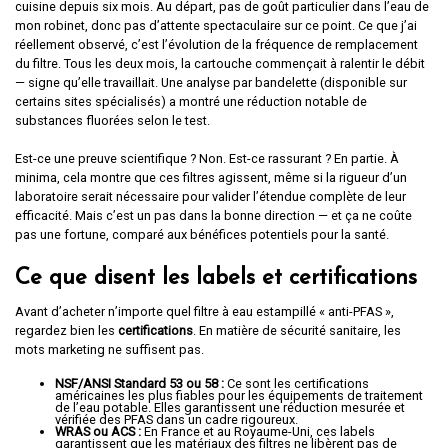
cuisine depuis six mois. Au départ, pas de goût particulier dans l’eau de
mon robinet, donc pas d’attente spectaculaire sur ce point. Ce que j’ai
réellement observé, c’est l’évolution de la fréquence de remplacement
du filtre. Tous les deux mois, la cartouche commençait à ralentir le débit
— signe qu’elle travaillait. Une analyse par bandelette (disponible sur
certains sites spécialisés) a montré une réduction notable de
substances fluorées selon le test.
Est-ce une preuve scientifique ? Non. Est-ce rassurant ? En partie. À
minima, cela montre que ces filtres agissent, même si la rigueur d’un
laboratoire serait nécessaire pour valider l’étendue complète de leur
efficacité. Mais c’est un pas dans la bonne direction — et ça ne coûte
pas une fortune, comparé aux bénéfices potentiels pour la santé.
Ce que disent les labels et certifications
Avant d’acheter n’importe quel filtre à eau estampillé « anti-PFAS »,
regardez bien les
certifications
. En matière de sécurité sanitaire, les
mots marketing ne suffisent pas.
NSF/ANSI Standard 53 ou 58 :
Ce sont les certifications
américaines les plus fiables pour les équipements de traitement
de l’eau potable. Elles garantissent une réduction mesurée et
vérifiée des PFAS dans un cadre rigoureux.
WRAS ou ACS :
En France et au Royaume-Uni, ces labels
garantissent que les matériaux des filtres ne libèrent pas de