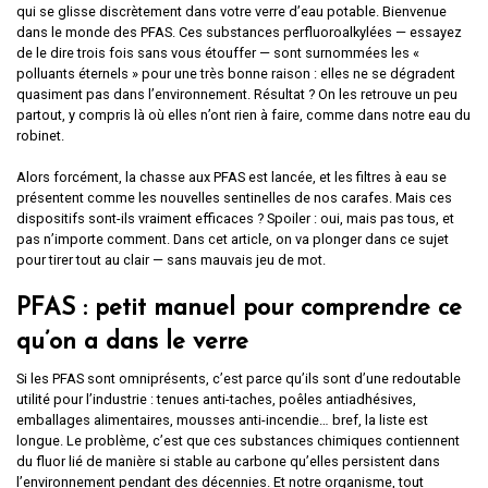
qui se glisse discrètement dans votre verre d’eau potable. Bienvenue
dans le monde des PFAS. Ces substances perfluoroalkylées — essayez
de le dire trois fois sans vous étouffer — sont surnommées les «
polluants éternels » pour une très bonne raison : elles ne se dégradent
quasiment pas dans l’environnement. Résultat ? On les retrouve un peu
partout, y compris là où elles n’ont rien à faire, comme dans notre eau du
robinet.
Alors forcément, la chasse aux PFAS est lancée, et les filtres à eau se
présentent comme les nouvelles sentinelles de nos carafes. Mais ces
dispositifs sont-ils vraiment efficaces ? Spoiler : oui, mais pas tous, et
pas n’importe comment. Dans cet article, on va plonger dans ce sujet
pour tirer tout au clair — sans mauvais jeu de mot.
PFAS : petit manuel pour comprendre ce
qu’on a dans le verre
Si les PFAS sont omniprésents, c’est parce qu’ils sont d’une redoutable
utilité pour l’industrie : tenues anti-taches, poêles antiadhésives,
emballages alimentaires, mousses anti-incendie… bref, la liste est
longue. Le problème, c’est que ces substances chimiques contiennent
du fluor lié de manière si stable au carbone qu’elles persistent dans
l’environnement pendant des décennies. Et notre organisme, tout