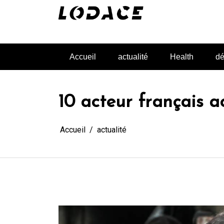
Aller
au
contenu
L'actualité glanée pour vous
Accueil
actualité
Health
dé
10 acteur français ac
Accueil
actualité