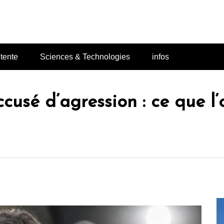
Lodace
tente
Sciences & Technologies
infos
cusé d’agression : ce que l’