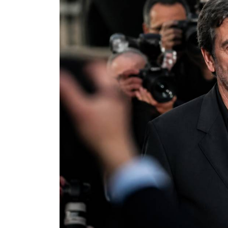
Dans
trip
Blog ibiza : les
incontournables à
découvrir sur l’île
blanche
6 août 2026
0