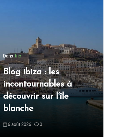
Dans
trip
Dans
trip
Blog ibiza : les
Blog Ne
incontournables à
inconto
découvrir sur l’île
découvr
blanche
qui ne 
6 août 2026
0
8 août 2026