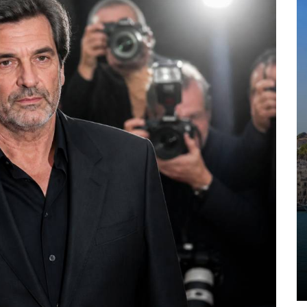
Dans
trip
Blog New York : les
incontournables à
découvrir dans la ville
qui ne dort jamais
8 août 2026
0