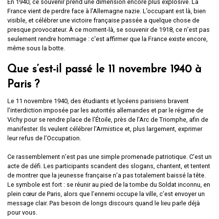
En 1940, ce souvenir prend une dimension encore plus explosive. La
France vient de perdre face à l’Allemagne nazie. L’occupant est là, bien
visible, et célébrer une victoire française passée a quelque chose de
presque provocateur. À ce moment-là, se souvenir de 1918, ce n’est pas
seulement rendre hommage : c’est affirmer que la France existe encore,
même sous la botte.
Que s’est-il passé le 11 novembre 1940 à
Paris ?
Le 11 novembre 1940, des étudiants et lycéens parisiens bravent
l’interdiction imposée par les autorités allemandes et par le régime de
Vichy pour se rendre place de l’Étoile, près de l’Arc de Triomphe, afin de
manifester. Ils veulent célébrer l’Armistice et, plus largement, exprimer
leur refus de l’Occupation.
Ce rassemblement n’est pas une simple promenade patriotique. C’est un
acte de défi. Les participants scandent des slogans, chantent, et tentent
de montrer que la jeunesse française n’a pas totalement baissé la tête.
Le symbole est fort : se réunir au pied de la tombe du Soldat inconnu, en
plein cœur de Paris, alors que l’ennemi occupe la ville, c’est envoyer un
message clair. Pas besoin de longs discours quand le lieu parle déjà
pour vous.