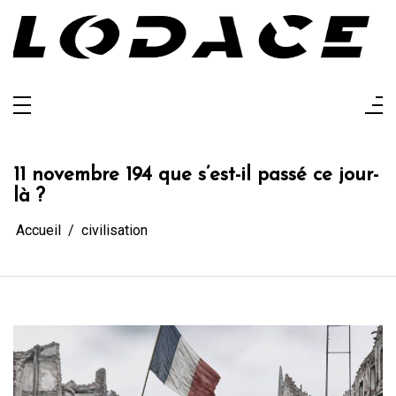
Aller
au
contenu
Lodace
L'actualité glanée pour vous
11 novembre 194 que s’est-il passé ce jour-
là ?
Accueil
civilisation