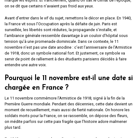
marqué les esprits. Et franchement, quand on sait le climat de l’époque,
on se dit que certains n’avaient pas froid aux yeux.
Avant d’entrer dans le vif du sujet, remettons le décor en place. En 1940,
la France vit sous l’Occupation après la défaite de juin. Paris est
surveillée, les libertés sont réduites, la propagande s’installe, et
l’ambiance générale ressemble davantage à un couloir d’hôpital sous
tension qu’à une promenade dominicale. Dans ce contexte, le 11
novembre n’est pas une date anodine : c’est l’anniversaire de l’Armistice
de 1918, donc un symbole national fort. Et justement, ce symbole va
servir de point de ralliement à des étudiants parisiens décidés à faire
entendre une autre voix.
Pourquoi le 11 novembre est-il une date si
chargée en France ?
Le 11 novembre commémore l’Armistice de 1918, signé à la fin de la
Première Guerre mondiale. Pendant des décennies, cette date devient un
moment de recueillement, mais aussi de fierté nationale. On honore les
soldats morts pour la France, on se rassemble, on dépose des fleurs,
on médite parfois sur cette paix fragile que l’histoire adore malmener
plus tard.