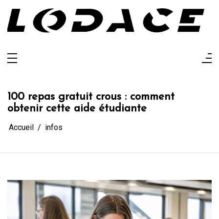
Aller
au
contenu
Lodace
L'actualité glanée pour vous
100 repas gratuit crous : comment
obtenir cette aide étudiante
Accueil
infos