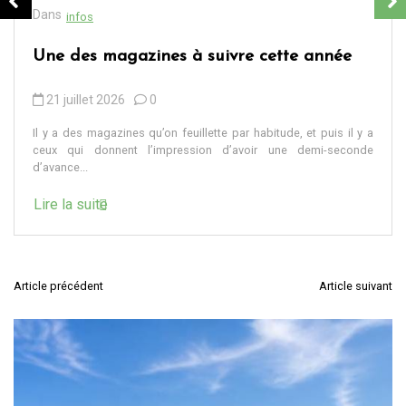
Dans
infos
Presse en ligne gratuite : comment
accéder aux meilleures sources
d’information
19 juillet 2026
0
On nous répète depuis des années qu’il faut “s’informer”,
“croiser les sources”, “rester curieux”. Très bien. Mais entre les
sites d’actualité qui...
Lire la suite
Article précédent
Article suivant
N
a
v
i