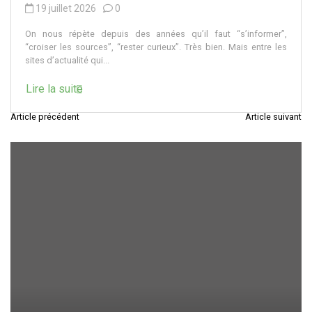
19 juillet 2026
0
On nous répète depuis des années qu’il faut “s’informer”,
“croiser les sources”, “rester curieux”. Très bien. Mais entre les
sites d’actualité qui...
Lire la suite
Article précédent
Article suivant
N
a
v
i
g
a
t
i
o