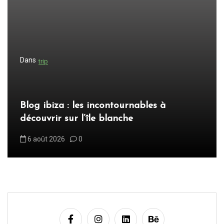
n
d
e
l
Dans
trip
’
a
r
Blog ibiza : les incontournables à
t
découvrir sur l’île blanche
i
6 août 2026
0
c
l
e