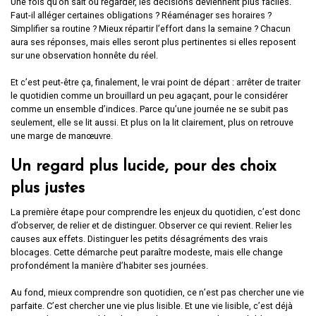
Une fois qu’on sait où regarder, les décisions deviennent plus faciles.
Faut-il alléger certaines obligations ? Réaménager ses horaires ?
Simplifier sa routine ? Mieux répartir l’effort dans la semaine ? Chacun
aura ses réponses, mais elles seront plus pertinentes si elles reposent
sur une observation honnête du réel.
Et c’est peut-être ça, finalement, le vrai point de départ : arrêter de traiter
le quotidien comme un brouillard un peu agaçant, pour le considérer
comme un ensemble d’indices. Parce qu’une journée ne se subit pas
seulement, elle se lit aussi. Et plus on la lit clairement, plus on retrouve
une marge de manœuvre.
Un regard plus lucide, pour des choix
plus justes
La première étape pour comprendre les enjeux du quotidien, c’est donc
d’observer, de relier et de distinguer. Observer ce qui revient. Relier les
causes aux effets. Distinguer les petits désagréments des vrais
blocages. Cette démarche peut paraître modeste, mais elle change
profondément la manière d’habiter ses journées.
Au fond, mieux comprendre son quotidien, ce n’est pas chercher une vie
parfaite. C’est chercher une vie plus lisible. Et une vie lisible, c’est déjà