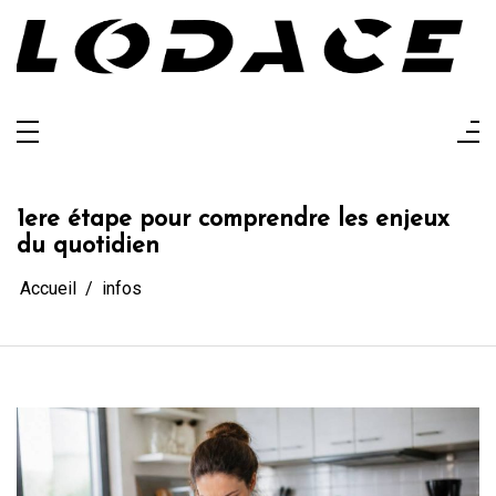
Aller
au
contenu
Lodace
L'actualité glanée pour vous
1ere étape pour comprendre les enjeux
du quotidien
Accueil
infos