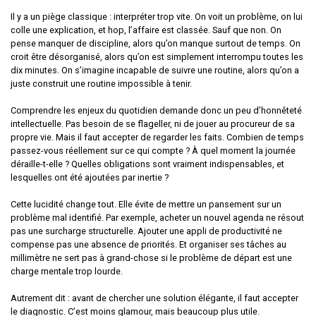
Il y a un piège classique : interpréter trop vite. On voit un problème, on lui
colle une explication, et hop, l’affaire est classée. Sauf que non. On
pense manquer de discipline, alors qu’on manque surtout de temps. On
croit être désorganisé, alors qu’on est simplement interrompu toutes les
dix minutes. On s’imagine incapable de suivre une routine, alors qu’on a
juste construit une routine impossible à tenir.
Comprendre les enjeux du quotidien demande donc un peu d’honnêteté
intellectuelle. Pas besoin de se flageller, ni de jouer au procureur de sa
propre vie. Mais il faut accepter de regarder les faits. Combien de temps
passez-vous réellement sur ce qui compte ? À quel moment la journée
déraille-t-elle ? Quelles obligations sont vraiment indispensables, et
lesquelles ont été ajoutées par inertie ?
Cette lucidité change tout. Elle évite de mettre un pansement sur un
problème mal identifié. Par exemple, acheter un nouvel agenda ne résout
pas une surcharge structurelle. Ajouter une appli de productivité ne
compense pas une absence de priorités. Et organiser ses tâches au
millimètre ne sert pas à grand-chose si le problème de départ est une
charge mentale trop lourde.
Autrement dit : avant de chercher une solution élégante, il faut accepter
le diagnostic. C’est moins glamour, mais beaucoup plus utile.