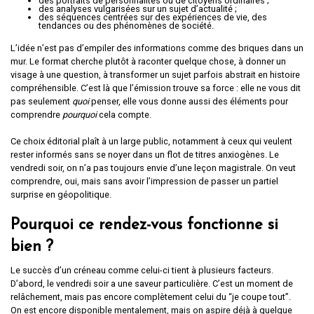
des portraits de personnalités ou de citoyens ordinaires ;
des analyses vulgarisées sur un sujet d’actualité ;
des séquences centrées sur des expériences de vie, des
tendances ou des phénomènes de société.
L’idée n’est pas d’empiler des informations comme des briques dans un
mur. Le format cherche plutôt à raconter quelque chose, à donner un
visage à une question, à transformer un sujet parfois abstrait en histoire
compréhensible. C’est là que l’émission trouve sa force : elle ne vous dit
pas seulement
quoi
penser, elle vous donne aussi des éléments pour
comprendre
pourquoi
cela compte.
Ce choix éditorial plaît à un large public, notamment à ceux qui veulent
rester informés sans se noyer dans un flot de titres anxiogènes. Le
vendredi soir, on n’a pas toujours envie d’une leçon magistrale. On veut
comprendre, oui, mais sans avoir l’impression de passer un partiel
surprise en géopolitique.
Pourquoi ce rendez-vous fonctionne si
bien ?
Le succès d’un créneau comme celui-ci tient à plusieurs facteurs.
D’abord, le vendredi soir a une saveur particulière. C’est un moment de
relâchement, mais pas encore complètement celui du “je coupe tout”.
On est encore disponible mentalement, mais on aspire déjà à quelque