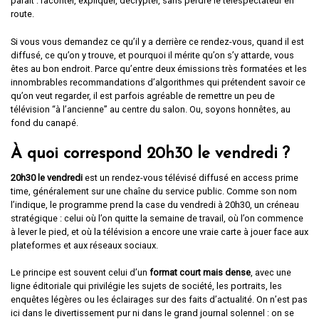
paraît : raconter, expliquer, décrypter, sans perdre le téléspectateur en
route.
Si vous vous demandez ce qu’il y a derrière ce rendez-vous, quand il est
diffusé, ce qu’on y trouve, et pourquoi il mérite qu’on s’y attarde, vous
êtes au bon endroit. Parce qu’entre deux émissions très formatées et les
innombrables recommandations d’algorithmes qui prétendent savoir ce
qu’on veut regarder, il est parfois agréable de remettre un peu de
télévision “à l’ancienne” au centre du salon. Ou, soyons honnêtes, au
fond du canapé.
À quoi correspond 20h30 le vendredi ?
20h30 le vendredi
est un rendez-vous télévisé diffusé en access prime
time, généralement sur une chaîne du service public. Comme son nom
l’indique, le programme prend la case du vendredi à 20h30, un créneau
stratégique : celui où l’on quitte la semaine de travail, où l’on commence
à lever le pied, et où la télévision a encore une vraie carte à jouer face aux
plateformes et aux réseaux sociaux.
Le principe est souvent celui d’un
format court mais dense
, avec une
ligne éditoriale qui privilégie les sujets de société, les portraits, les
enquêtes légères ou les éclairages sur des faits d’actualité. On n’est pas
ici dans le divertissement pur ni dans le grand journal solennel : on se