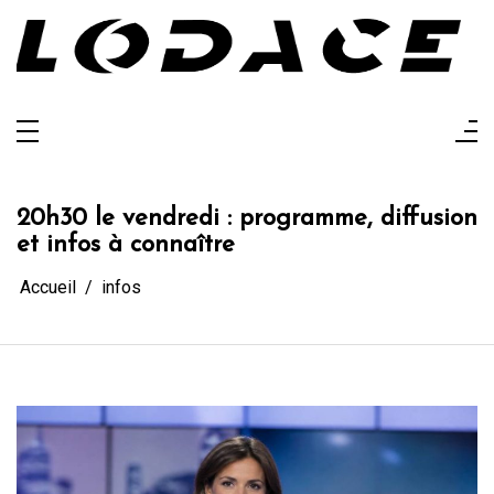
Aller
au
contenu
Lodace
L'actualité glanée pour vous
20h30 le vendredi : programme, diffusion
et infos à connaître
Accueil
infos