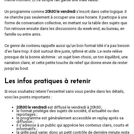
Un programme comme
20h30 le vendredi
s’inscrit dans cette logique. Il
ne cherche pas seulement à occuper une case horaire. Il participe à une
forme de conversation collective, en mettant sur la table des sujets que
l’on retrouve ensuite dans les discussions du week-end, au bureau, en
famille ou entre amis.
Ce genre de contenu rappelle aussi qu’un bon format télé n’a pas besoin
d’en faire trop. Il doit surtout être juste, rythmé et utile. Le reste relève
presque de la bonne alchimie : un sujet bien choisi, un ton équilibré, une
narration claire, et cette petite touche de relief qui donne envie de rester
jusqu’au bout.
Les infos pratiques à retenir
Si vous souhaitez retenir l’essentiel sans vous perdre dans les détails,
voici les points importants :
20h30 le vendredi
est diffusé le vendredi à 20h30 ;
le format privilégie des sujets de société, d’actualité ou des
reportages ;
le programme est généralement accessible en replay après sa
diffusion ;
il s’adresse à un public qui apprécie les contenus clairs, courts et
informatifs ;
la grille peut varier, donc un petit contrôle de dernière minute reste