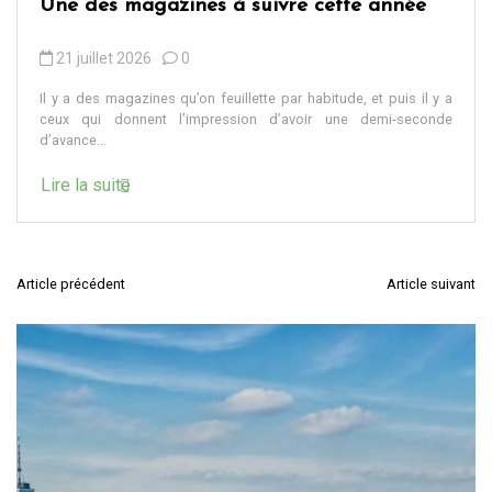
Presse en ligne gratuite : comment
accéder aux meilleures sources
d’information
19 juillet 2026
0
On nous répète depuis des années qu’il faut “s’informer”,
“croiser les sources”, “rester curieux”. Très bien. Mais entre les
sites d’actualité qui...
Lire la suite
Article précédent
Article suivant
N
a
v
i
g
a