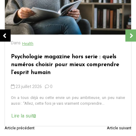
Dans
Health
Psychologie magazine hors serie : quels
numéros choisir pour mieux comprendre
l’esprit humain
23 juillet 2026
0
On a tous déjà eu cette envie un peu ambitieuse, un peu naïve
aussi : “Allez, cette fois je vais vraiment comprendre...
Lire la suite
Article précédent
Article suivant
N