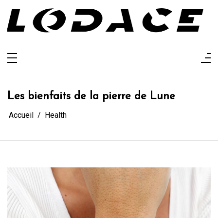
Aller
au
contenu
Lodace
L'actualité glanée pour vous
Les bienfaits de la pierre de Lune
Accueil
Health