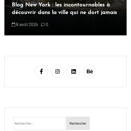
Blog New York : les incontournables à
t
découvrir dans la ville qui ne dort jamais
i
8 août 2026
0
c
l
e
Rechercher :