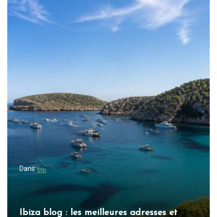
v
i
g
a
t
i
o
n
d
e
l
Dans
trip
’
a
r
Ibiza blog : les meilleures adresses et