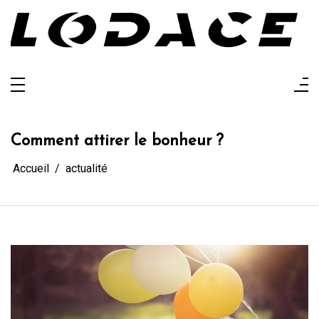
Aller
au
contenu
Lodace
L'actualité glanée pour vous
Comment attirer le bonheur ?
Accueil
actualité