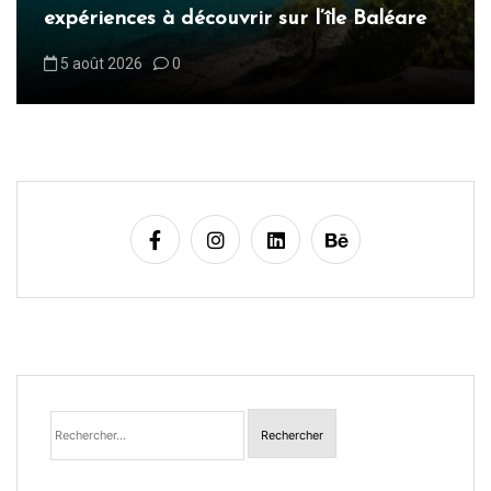
t
expériences à découvrir sur l’île Baléare
i
5 août 2026
0
c
l
e
Rechercher :