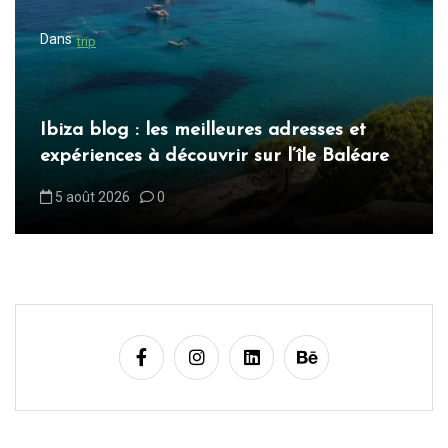
l
Dans
trip
’
a
r
t
Blog ibiza : les incontournables à
t
éare
découvrir sur l’île blanche
i
6 août 2026
0
c
l
e