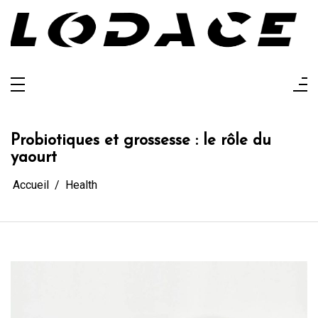
Aller
au
contenu
Lodace
L'actualité glanée pour vous
Probiotiques et grossesse : le rôle du
yaourt
Accueil
Health