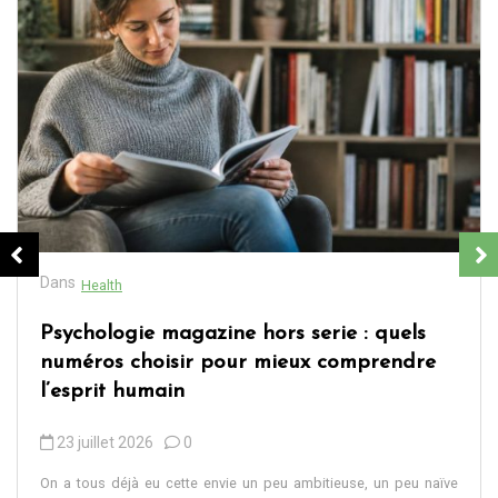
Dans
Health
s serie : quels
Magazine votre beauté : 
eux comprendre
suivre pour rayonner au 
18 juillet 2026
0
On a tous ce moment devant le miroir,
du matin et la to-do list qui s’allonge, o
 ambitieuse, un peu naïve