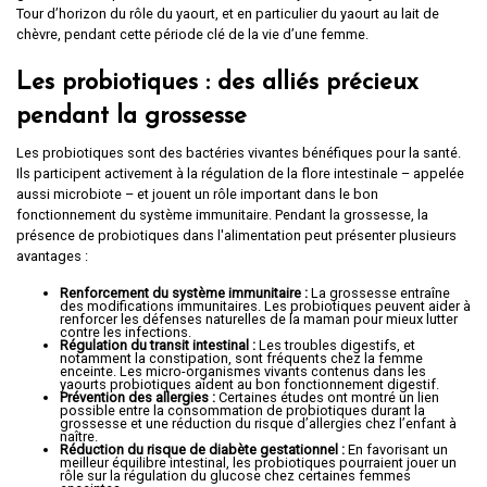
Tour d’horizon du rôle du yaourt, et en particulier du yaourt au lait de
chèvre, pendant cette période clé de la vie d’une femme.
Les probiotiques : des alliés précieux
pendant la grossesse
Les probiotiques sont des bactéries vivantes bénéfiques pour la santé.
Ils participent activement à la régulation de la flore intestinale – appelée
aussi microbiote – et jouent un rôle important dans le bon
fonctionnement du système immunitaire. Pendant la grossesse, la
présence de probiotiques dans l'alimentation peut présenter plusieurs
avantages :
Renforcement du système immunitaire :
La grossesse entraîne
des modifications immunitaires. Les probiotiques peuvent aider à
renforcer les défenses naturelles de la maman pour mieux lutter
contre les infections.
Régulation du transit intestinal :
Les troubles digestifs, et
notamment la constipation, sont fréquents chez la femme
enceinte. Les micro-organismes vivants contenus dans les
yaourts probiotiques aident au bon fonctionnement digestif.
Prévention des allergies :
Certaines études ont montré un lien
possible entre la consommation de probiotiques durant la
grossesse et une réduction du risque d’allergies chez l’enfant à
naître.
Réduction du risque de diabète gestationnel :
En favorisant un
meilleur équilibre intestinal, les probiotiques pourraient jouer un
rôle sur la régulation du glucose chez certaines femmes