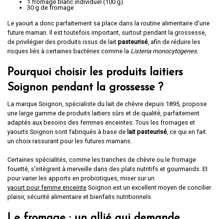
1 fromage blanc individuel (100 g)
30 g de fromage
Le yaourt a donc parfaitement sa place dans la routine alimentaire d'une
future maman. Il est toutefois important, surtout pendant la grossesse,
de privilégier des produits issus de lait
pasteurisé
, afin de réduire les
risques liés à certaines bactéries comme la
Listeria monocytogenes
.
Pourquoi choisir les produits laitiers
Soignon pendant la grossesse ?
La marque Soignon, spécialiste du lait de chèvre depuis 1895, propose
une large gamme de produits laitiers sûrs et de qualité, parfaitement
adaptés aux besoins des femmes enceintes. Tous les fromages et
yaourts Soignon sont fabriqués à base de
lait pasteurisé
, ce qui en fait
un choix rassurant pour les futures mamans.
Certaines spécialités, comme les tranches de chèvre ou le fromage
fouetté, s’intègrent à merveille dans des plats nutritifs et gourmands. Et
pour varier les apports en probiotiques, miser sur un
yaourt pour femme enceinte
Soignon est un excellent moyen de concilier
plaisir, sécurité alimentaire et bienfaits nutritionnels.
Le fromage : un allié qui demande