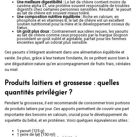
Une meilleure digestibilité :
Le lait de chèvre contient moins de
caséine alpha S1, une protéine souvent responsable de troubles
digestifs chez certaines personnes sensibles. Résultat : le yaourt
au lait de chèvre est souvent mieux toléré.
Une composition nutritive équilibrée :
Riche en calcium, en
phosphore et en vitamines B, le lait de chèvre est un excellent
soutien nutritionnel pour la mère et le développement osseux du
fœtus.
Un goût plus doux :
Contrairement aux idées reçues, les yaourts
au lait de chèvre comme ceux proposés par la marque Soignon
possèdent un goût subtil et agréable, parfait pour les femmes
enceintes ayant un odorat plus sensible.
Ces yaourts s’intègrent aisément dans une alimentation équilibrée et
variée. De plus, grâce à leur texture fondante, ils se prêtent aussi bien à
une dégustation nature qu'en accompagnement de fruits frais, céréales
ou miel.
Produits laitiers et grossesse : quelles
quantités privilégier ?
Pendant la grossesse, il est recommandé de consommer trois portions
de produits laitiers par jour. Ces apports permettent de couvrir une part
importante des besoins en calcium, crucial pour le développement du
squelette du bébé, et en protéines. Voici quelques équivalences utiles :
1 yaourt (125 g)
1 verre de lait (150 ml)