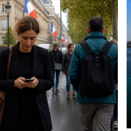
Dans
trip
Blog ibiza : les
 et
incontournables à
uvrir
découvrir sur l’île
blanche
6 août 2026
0