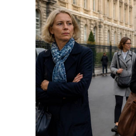
Dans
trip
Ibiza blog : les
meilleures adresses
expériences à déco
sur l’île Baléare
5 août 2026
0