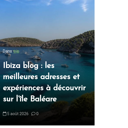
Dans
trip
Dans
trip
Ibiza blog : les
Blog ibi
meilleures adresses et
inconto
expériences à découvrir
découvri
sur l’île Baléare
blanch
5 août 2026
0
6 août 2026