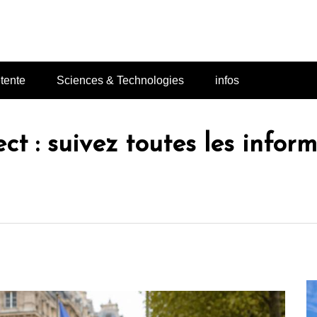
Lodace
tente
Sciences & Technologies
infos
ct : suivez toutes les infor