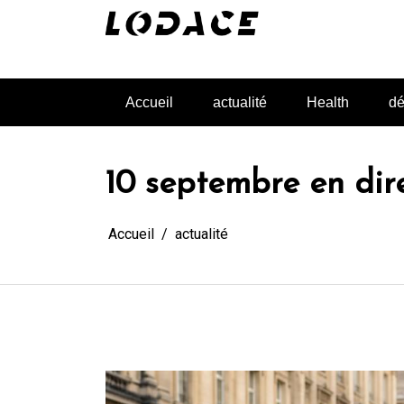
Aller
au
contenu
L'actualité glanée pour vous
Accueil
actualité
Health
dé
10 septembre en dire
Accueil
actualité