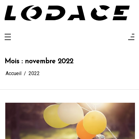
Aller
au
contenu
Lodace
L'actualité glanée pour vous
Mois :
novembre 2022
Accueil
2022