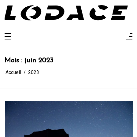
Aller
au
contenu
Lodace
L'actualité glanée pour vous
Mois :
juin 2023
Accueil
2023