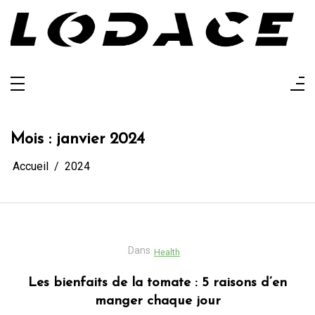
Aller
au
contenu
Lodace
L'actualité glanée pour vous
Mois :
janvier 2024
Accueil
2024
Dans
Health
Les bienfaits de la tomate : 5 raisons d’en
manger chaque jour