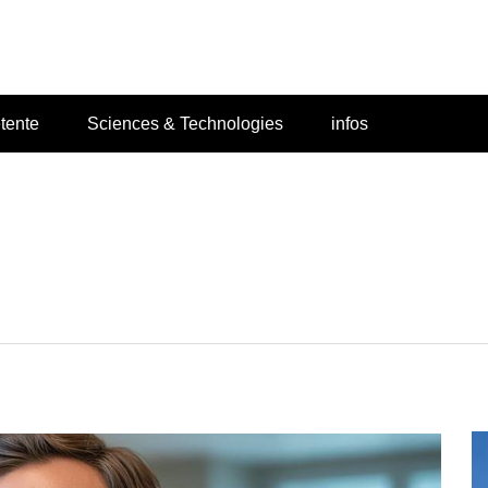
Lodace
tente
Sciences & Technologies
infos