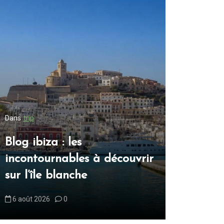
Dans
trip
Dans
trip
Blog New
Blog ibiza : les
incontou
incontournables à découvrir
dans la 
sur l’île blanche
jamais
6 août 2026
0
8 août 2026