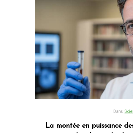
Dans
trip
Blog ibiza : les
incontournables à déc
sur l’île blanche
Dans
Scie
6 août 2026
0
La montée en puissance des