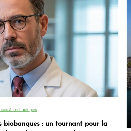
Dans
trip
Blog New York : les
incontournables à découvrir
ouvrir
dans la ville qui ne dort
jamais
nces & Technologies
8 août 2026
0
 biobanques : un tournant pour la