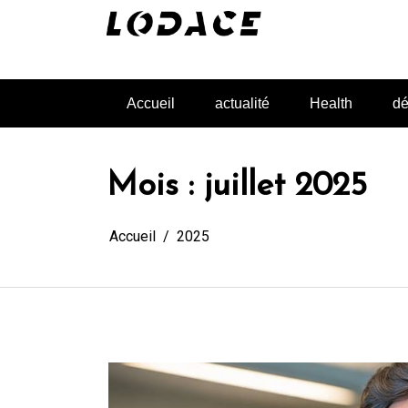
Aller
au
contenu
L'actualité glanée pour vous
Accueil
actualité
Health
dé
Mois :
juillet 2025
Accueil
2025