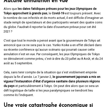
Aucune annulation en vue
Alors que
les dates fatidiques prévues pour les jeux Olympiques de
Tokyo approchent à grands pas
, le
Covid-19
est toujours présent. Avec
le nombre de cas infectés et de morts actuel, il est difficile d’imaginer un
stade rempli de spectateurs et des participants venant des quatre coins
du globe. Faudrait-il reporter la date d’ouverture prévue pour cet été
2021 ?
C’est que tout le monde a pensé avant que la gouverneure de Tokyo ait
annoncé que ce ne sera pas le cas. Yuriko Koike a en effet déclaré dans
sa récente conférence qu’aucun scénario qui pourrait causer cette
annulation n’est en vue. Par conséquent, les jeux Olympiques de Tokyo
se dérouleront comme prévu, c’est-à-dire du 23 juillet au 8 Août, et du 24
août au 5 septembre.
Cela, sans tenir compte de la situation qui s’est visiblement empirée
depuis la fin d’année. Le 7 janvier 2,
le gouvernement japonais a mis en
vigueur l’instauration d’état d’urgence sanitaire dans plusieurs régions
du pays
et particulièrement à Tokyo. On peut dire alors que ce sera un
défi logistique de taille si les jeux paralympiques se tiendront lieu
comme ils l’indiquent.
Une vraie catastrophe économique si