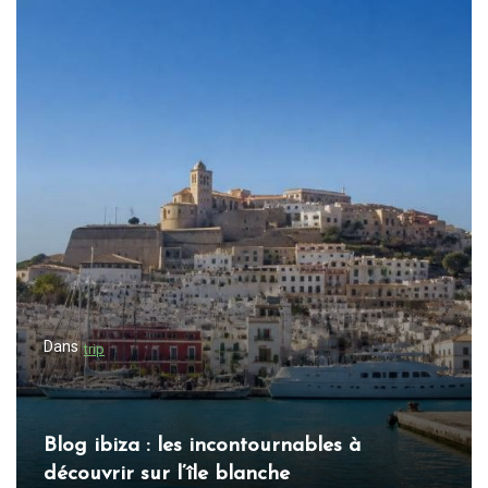
i
g
a
t
i
o
n
d
e
l
Dans
trip
’
a
r
Blog ibiza : les incontournables à
t
découvrir sur l’île blanche